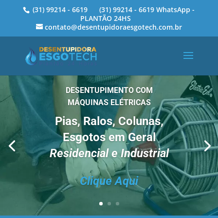
(31) 99214 - 6619 (31) 99214 - 6619 WhatsApp -
PLANTÃO 24HS
contato@desentupidoraesgotech.com.br
DESENTUPIMENTO COM
MÁQUINAS ELÉTRICAS
Pias, Ralos, Colunas,
Esgotos em Geral
Residencial e Industrial
Clique Aqui